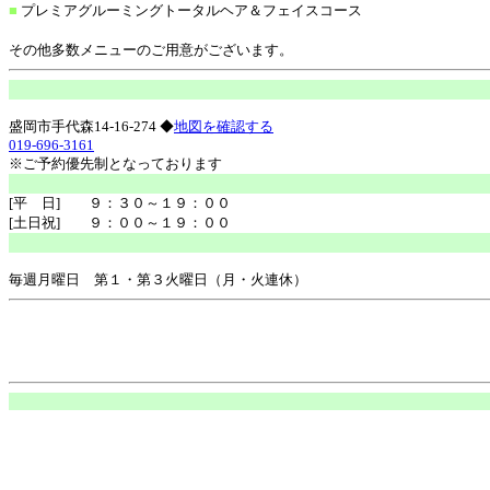
■
プレミアグルーミングトータルヘア＆フェイスコース
その他多数メニューのご用意がございます。
盛岡市手代森14-16-274 ◆
地図を確認する
019-696-3161
※ご予約優先制となっております
[平 日] ９：３０～１９：００
[土日祝] ９：００～１９：００
毎週月曜日 第１・第３火曜日（月・火連休）