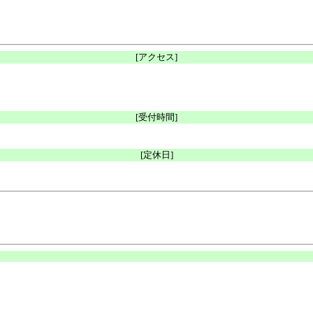
[アクセス]
[受付時間]
[定休日]