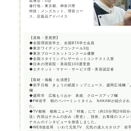
血液型：O型
修行地：東京都、神奈川県
特技：メンズカット、理容コー
ス、店販品アドバイス
【資格・受賞歴】
◆全国理容技学士、全国BTA学士会員
◆東京ワイディングコンクール3位
◆東京ブロースカットコンクール優勝
◆全国スタイリングレザーカットコンテスト入賞
◆日本の理容院・美容院100選受賞
◆エチケット・マナー・サービス理・美容認定者
【取材・掲載・出演歴】
◆岩手日報 きょうの紙面トップニュース、盛岡広域欄「
欄
◆盛岡市 広報もりおか 表紙 クローズアップ欄
◆FM岩手 朝のペパーミントタイム NAKAMが紹介され
た。
◆TV都南 都南ニュース「特集」にて（約10分間計9回分
送）内容はナカムの歩み（歴史）、技術、お客様のコメン
ナカムのインタビューを放送しました。
◆WEB放送局 いわて元気TV 元気の達人カタログ 岩