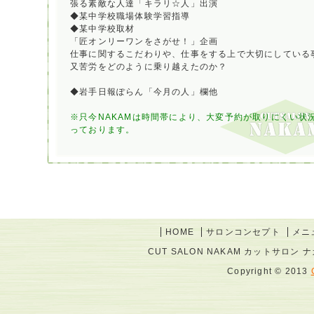
張る素敵な人達「キラリ☆人」出演
◆某中学校職場体験学習指導
◆某中学校取材
「匠オンリーワンをさがせ！」企画
仕事に関するこだわりや、仕事をする上で大切にしている
又苦労をどのように乗り越えたのか？
◆岩手日報ぽらん「今月の人」欄他
※只今NAKAMは時間帯により、大変予約が取りにくい状
っております。
HOME
サロンコンセプト
メニ
CUT SALON NAKAM カットサロン ナカム
Copyright © 2013